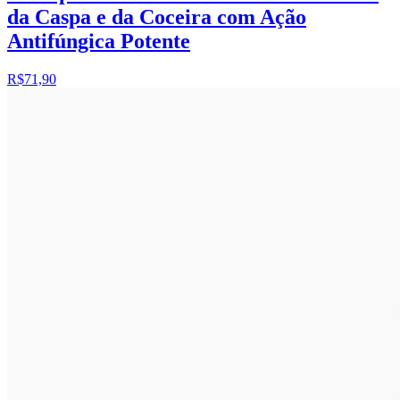
da Caspa e da Coceira com Ação
Antifúngica Potente
R$71,90